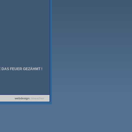
E DAS FEUER GEZÄHMT !
webdesign:
troescher