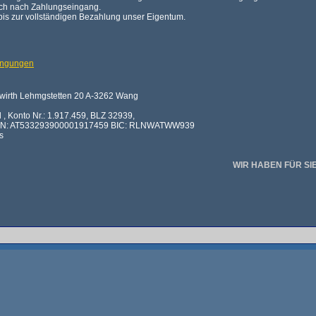
ich nach Zahlungseingang.
 bis zur vollständigen Bezahlung unser Eigentum.
ingungen
ngwirth Lehmgstetten 20 A-3262 Wang
l , Konto Nr.: 1.917.459, BLZ 32939,
BAN: AT533293900001917459 BIC: RLNWATWW939
s
WIR HABEN FÜR SI