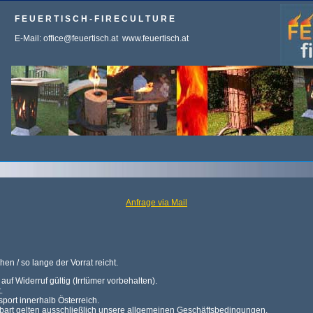
F E U E R T I S C H - F I R E C U L T U R E
E-Mail: office@feuertisch.at www.feuertisch.at
Anfrage via Mail
n / so lange der Vorrat reicht.
auf Widerruf gültig (Irrtümer vorbehalten).
.
port innerhalb Österreich.
nbart gelten ausschließlich unsere allgemeinen Geschäftsbedingungen.