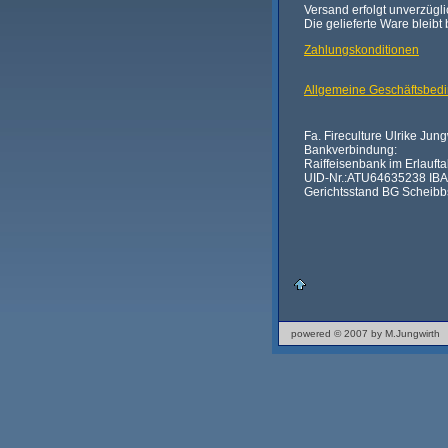
Versand erfolgt unverzügl
Die gelieferte Ware bleibt
Zahlungskonditionen
Allgemeine Geschäftsbed
Fa. Fireculture Ulrike Ju
Bankverbindung:
Raiffeisenbank im Erlaufta
UID-Nr.:ATU64635238 I
Gerichtsstand BG Scheibb
powered © 2007 by M.Jungwirth