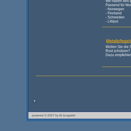
Wir haben den p
Passend für Mod
- Norwegen
- Finnland
- Schweden
- Lilliput
Wollen Sie die S
Rost schützen?
Dazu empfehlen 
powered © 2007 by M.Jungwirth