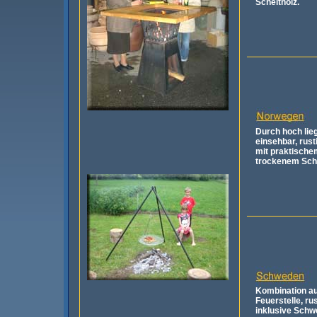
Scheitholz.
Durch hoch li
einsehbar, r
ust
mit praktische
trockenem Sche
Kombination au
Feuerstelle, r
us
inklusive
Schwe