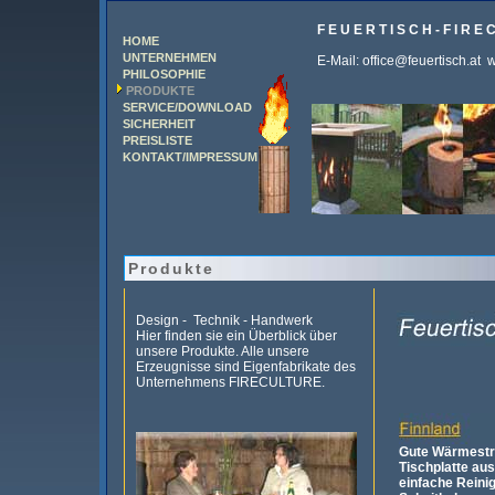
F E U E R T I S C H - F I R E 
HOME
UNTERNEHMEN
E-Mail: office@feuertisch.at 
PHILOSOPHIE
PRODUKTE
SERVICE/DOWNLOAD
SICHERHEIT
PREISLISTE
KONTAKT/IMPRESSUM
Produkte
Design - Technik - Handwerk
Hier finden sie ein Überblick über
unsere Produkte. Alle unsere
Erzeugnisse sind Eigenfabrikate des
Unternehmens FIRECULTURE.
Gute Wärmestra
Tischplatte au
einfache Reini